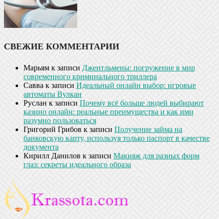
СВЕЖИЕ КОММЕНТАРИИ
Марьям
к записи
Джентльмены: погружение в мир
современного криминального триллера
Савва
к записи
Идеальный онлайн выбор: игровые
автоматы Вулкан
Руслан
к записи
Почему всё больше людей выбирают
казино онлайн: реальные преимущества и как ими
разумно пользоваться
Григорий Грибов
к записи
Получение займа на
банковскую карту, используя только паспорт в качестве
документа
Кирилл Данилов
к записи
Макияж для разных форм
глаз: секреты идеального образа