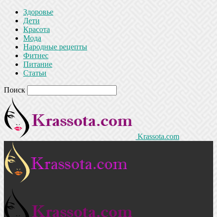
Здоровье
Дети
Красота
Мода
Народные рецепты
Фитнес
Питание
Статьи
Поиск
Krassota.com