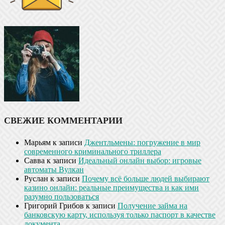
СВЕЖИЕ КОММЕНТАРИИ
Марьям
к записи
Джентльмены: погружение в мир
современного криминального триллера
Савва
к записи
Идеальный онлайн выбор: игровые
автоматы Вулкан
Руслан
к записи
Почему всё больше людей выбирают
казино онлайн: реальные преимущества и как ими
разумно пользоваться
Григорий Грибов
к записи
Получение займа на
банковскую карту, используя только паспорт в качестве
документа