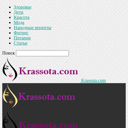
Здоровье
Дети
Красота
Мода
Народные рецепты
Фитнес
Питание
Статьи
Поиск
Krassota.com