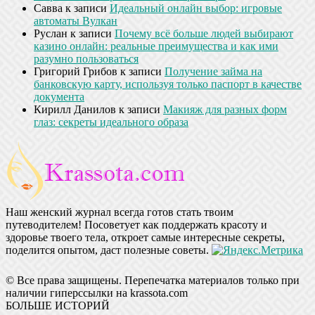
Савва
к записи
Идеальный онлайн выбор: игровые
автоматы Вулкан
Руслан
к записи
Почему всё больше людей выбирают
казино онлайн: реальные преимущества и как ими
разумно пользоваться
Григорий Грибов
к записи
Получение займа на
банковскую карту, используя только паспорт в качестве
документа
Кирилл Данилов
к записи
Макияж для разных форм
глаз: секреты идеального образа
Наш женский журнал всегда готов стать твоим
путеводителем! Посоветует как поддержать красоту и
здоровье твоего тела, откроет самые интересные секреты,
поделится опытом, даст полезные советы.
© Все права защищены. Перепечатка материалов только при
наличии гиперссылки на krassota.com
БОЛЬШЕ ИСТОРИЙ