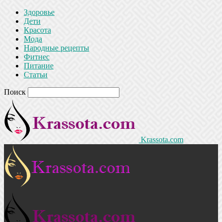
Здоровье
Дети
Красота
Мода
Народные рецепты
Фитнес
Питание
Статьи
Поиск
Krassota.com