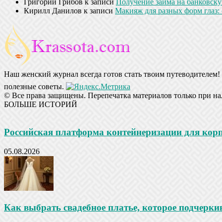
Григорий Грибов
к записи
Получение займа на банковскую
Кирилл Данилов
к записи
Макияж для разных форм глаз: 
Наш женский журнал всегда готов стать твоим путеводителем! 
полезные советы.
© Все права защищены. Перепечатка материалов только при на
БОЛЬШЕ ИСТОРИЙ
Российская платформа контейнеризации для ко
05.08.2026
Как выбрать свадебное платье, которое подчеркив