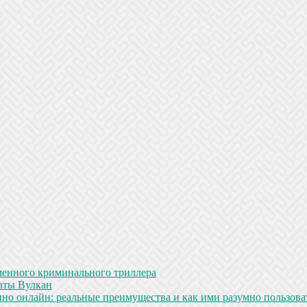
менного криминального триллера
аты Вулкан
но онлайн: реальные преимущества и как ими разумно пользова