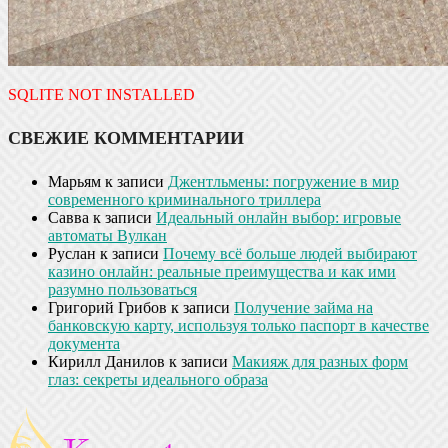
SQLITE NOT INSTALLED
СВЕЖИЕ КОММЕНТАРИИ
Марьям
к записи
Джентльмены: погружение в мир
современного криминального триллера
Савва
к записи
Идеальный онлайн выбор: игровые
автоматы Вулкан
Руслан
к записи
Почему всё больше людей выбирают
казино онлайн: реальные преимущества и как ими
разумно пользоваться
Григорий Грибов
к записи
Получение займа на
банковскую карту, используя только паспорт в качестве
документа
Кирилл Данилов
к записи
Макияж для разных форм
глаз: секреты идеального образа