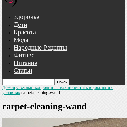
Здоровье
Дети
Красота
Мода
Народные Рецепты
Фитнес
Питание
Статьи
Домой
Светлый ковролин — как почистить в домашних
условиях
carpet-cleaning-wand
carpet-cleaning-wand