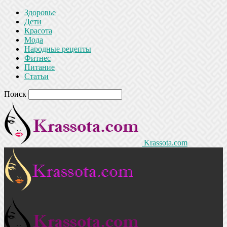
Здоровье
Дети
Красота
Мода
Народные рецепты
Фитнес
Питание
Статьи
Поиск
Krassota.com