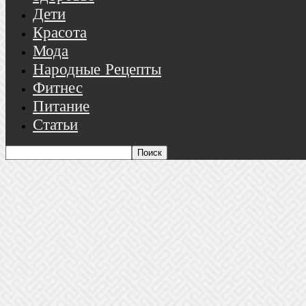
Дети
Красота
Мода
Народные Рецепты
Фитнес
Питание
Статьи