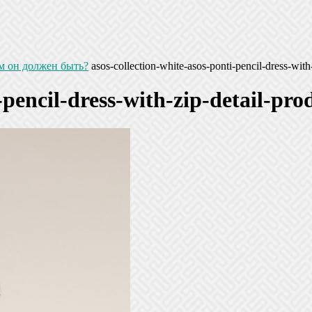
м он должен быть?
asos-collection-white-asos-ponti-pencil-dress-wi
i-pencil-dress-with-zip-detail-p