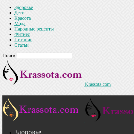
Здоровье
Дети
Красота
Мода
Народные рецепты
Фитнес
Питание
Статьи
Поиск
Krassota.com
Здоровье