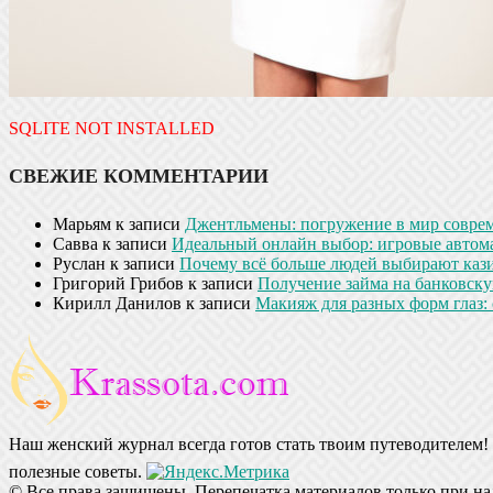
SQLITE NOT INSTALLED
СВЕЖИЕ КОММЕНТАРИИ
Марьям
к записи
Джентльмены: погружение в мир совре
Савва
к записи
Идеальный онлайн выбор: игровые автом
Руслан
к записи
Почему всё больше людей выбирают кази
Григорий Грибов
к записи
Получение займа на банковскую
Кирилл Данилов
к записи
Макияж для разных форм глаз: 
Наш женский журнал всегда готов стать твоим путеводителем! 
полезные советы.
© Все права защищены. Перепечатка материалов только при на