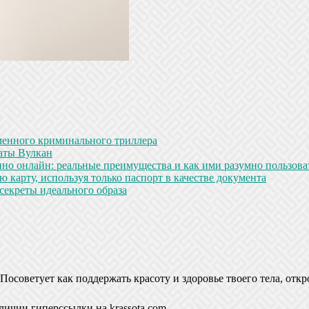
менного криминального триллера
аты Вулкан
но онлайн: реальные преимущества и как ими разумно пользова
 карту, используя только паспорт в качестве документа
секреты идеального образа
Посоветует как поддержать красоту и здоровье твоего тела, откр
личии гиперссылки на krassota.com