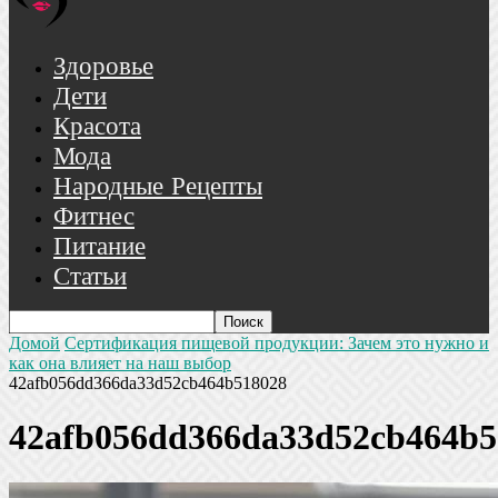
Здоровье
Дети
Красота
Мода
Народные Рецепты
Фитнес
Питание
Статьи
Домой
Сертификация пищевой продукции: Зачем это нужно и
как она влияет на наш выбор
42afb056dd366da33d52cb464b518028
42afb056dd366da33d52cb464b5