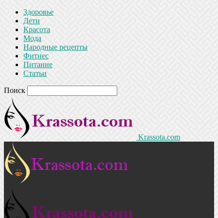
Здоровье
Дети
Красота
Мода
Народные рецепты
Фитнес
Питание
Статьи
Поиск
Krassota.com