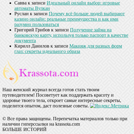
Савва
к записи
Идеальный онлайн выбор: игровые
автоматы Вулкан
Руслан
к записи
Почему всё больше людей выбирают
казино онлайн: реальные преимущества и как ими
разумно пользоваться
Григорий Грибов
к записи
Получение займа на
банковскую карту, используя только паспорт в качестве
документа
Кирилл Данилов
к записи
Макияж для разных форм
глаз: секреты идеального образа
Наш женский журнал всегда готов стать твоим
путеводителем! Посоветует как поддержать красоту и
здоровье твоего тела, откроет самые интересные секреты,
поделится опытом, даст полезные советы.
© Все права защищены. Перепечатка материалов только при
наличии гиперссылки на krassota.com
БОЛЬШЕ ИСТОРИЙ