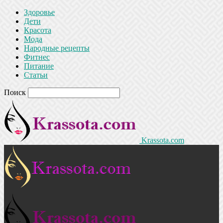
Здоровье
Дети
Красота
Мода
Народные рецепты
Фитнес
Питание
Статьи
Поиск
Krassota.com