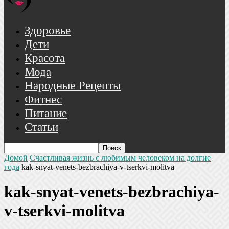
Здоровье
Дети
Красота
Мода
Народные Рецепты
Фитнес
Питание
Статьи
Домой
Счастливая жизнь с любимым человеком на долгие
года
kak-snyat-venets-bezbrachiya-v-tserkvi-molitva
kak-snyat-venets-bezbrachiya-
v-tserkvi-molitva