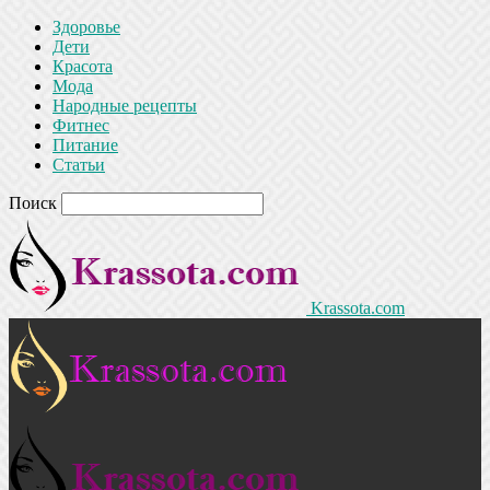
Здоровье
Дети
Красота
Мода
Народные рецепты
Фитнес
Питание
Статьи
Поиск
Krassota.com