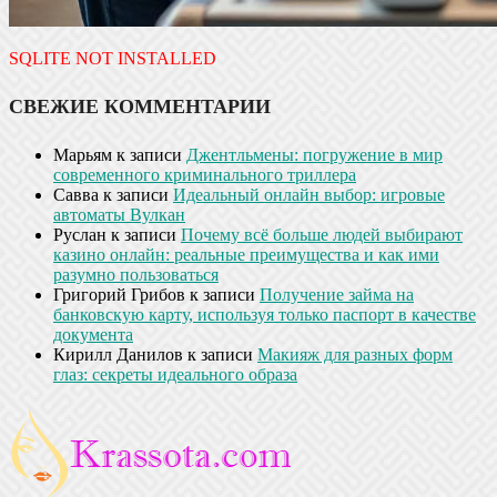
SQLITE NOT INSTALLED
СВЕЖИЕ КОММЕНТАРИИ
Марьям
к записи
Джентльмены: погружение в мир
современного криминального триллера
Савва
к записи
Идеальный онлайн выбор: игровые
автоматы Вулкан
Руслан
к записи
Почему всё больше людей выбирают
казино онлайн: реальные преимущества и как ими
разумно пользоваться
Григорий Грибов
к записи
Получение займа на
банковскую карту, используя только паспорт в качестве
документа
Кирилл Данилов
к записи
Макияж для разных форм
глаз: секреты идеального образа