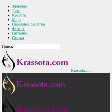
Здоровье
Дети
Красота
Мода
Народные рецепты
Фитнес
Питание
Статьи
Поиск
Krassota.com