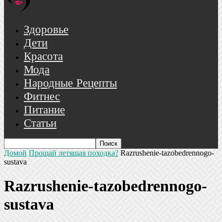
Здоровье
Дети
Красота
Мода
Народные Рецепты
Фитнес
Питание
Статьи
Домой
Прощай летящая походка?
Razrushenie-tazobedrennogo-
sustava
Razrushenie-tazobedrennogo-
sustava