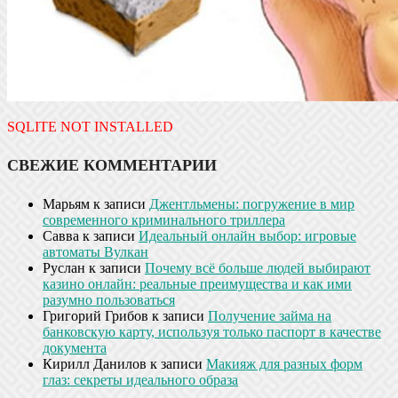
SQLITE NOT INSTALLED
СВЕЖИЕ КОММЕНТАРИИ
Марьям
к записи
Джентльмены: погружение в мир
современного криминального триллера
Савва
к записи
Идеальный онлайн выбор: игровые
автоматы Вулкан
Руслан
к записи
Почему всё больше людей выбирают
казино онлайн: реальные преимущества и как ими
разумно пользоваться
Григорий Грибов
к записи
Получение займа на
банковскую карту, используя только паспорт в качестве
документа
Кирилл Данилов
к записи
Макияж для разных форм
глаз: секреты идеального образа