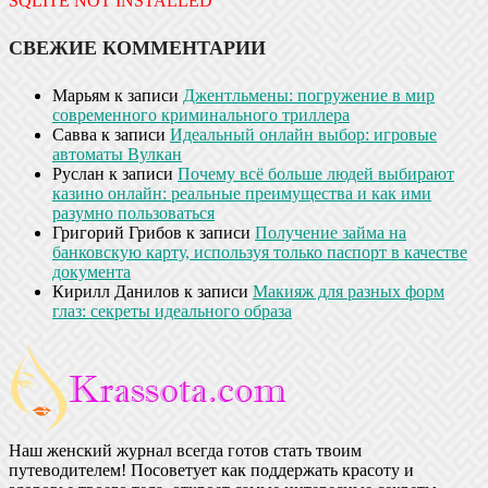
SQLITE NOT INSTALLED
СВЕЖИЕ КОММЕНТАРИИ
Марьям
к записи
Джентльмены: погружение в мир
современного криминального триллера
Савва
к записи
Идеальный онлайн выбор: игровые
автоматы Вулкан
Руслан
к записи
Почему всё больше людей выбирают
казино онлайн: реальные преимущества и как ими
разумно пользоваться
Григорий Грибов
к записи
Получение займа на
банковскую карту, используя только паспорт в качестве
документа
Кирилл Данилов
к записи
Макияж для разных форм
глаз: секреты идеального образа
Наш женский журнал всегда готов стать твоим
путеводителем! Посоветует как поддержать красоту и