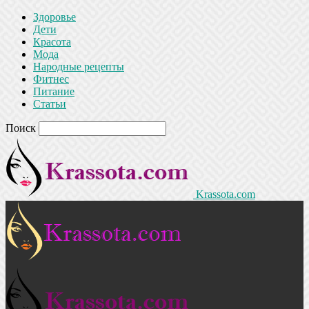
Здоровье
Дети
Красота
Мода
Народные рецепты
Фитнес
Питание
Статьи
Поиск
Krassota.com