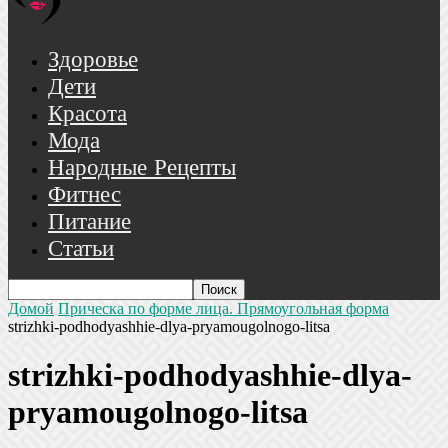
Здоровье
Дети
Красота
Мода
Народные Рецепты
Фитнес
Питание
Статьи
Домой
Прическа по форме лица. Прямоугольная форма
strizhki-podhodyashhie-dlya-pryamougolnogo-litsa
strizhki-podhodyashhie-dlya-
pryamougolnogo-litsa