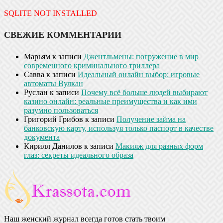
SQLITE NOT INSTALLED
СВЕЖИЕ КОММЕНТАРИИ
Марьям
к записи
Джентльмены: погружение в мир
современного криминального триллера
Савва
к записи
Идеальный онлайн выбор: игровые
автоматы Вулкан
Руслан
к записи
Почему всё больше людей выбирают
казино онлайн: реальные преимущества и как ими
разумно пользоваться
Григорий Грибов
к записи
Получение займа на
банковскую карту, используя только паспорт в качестве
документа
Кирилл Данилов
к записи
Макияж для разных форм
глаз: секреты идеального образа
Наш женский журнал всегда готов стать твоим