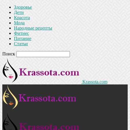
Здоровье
Дети
Красота
Мода
Народные рецепты
Фитнес
Питание
Статьи
Поиск
Krassota.com