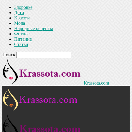
Здоровье
Дети
Красота
Мода
Народные рецепты
Фитнес
Питание
Статьи
Поиск
Krassota.com