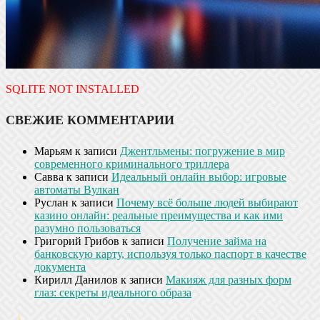
SQLITE NOT INSTALLED
СВЕЖИЕ КОММЕНТАРИИ
Марьям
к записи
Джентльмены: погружение в мир
современного криминального триллера
Савва
к записи
Идеальный онлайн выбор: игровые
автоматы Вулкан
Руслан
к записи
Почему всё больше людей выбирают
казино онлайн: реальные преимущества и как ими
разумно пользоваться
Григорий Грибов
к записи
Получение займа на
банковскую карту, используя только паспорт в качестве
документа
Кирилл Данилов
к записи
Макияж для разных форм
глаз: секреты идеального образа