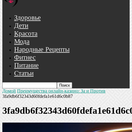
Здоровье
Дети
Красота
Мода
Народные Рецепты
Фитнес
Питание
Статьи
Домой
Преимущества онлайн-казино: За и Против
3fa9db6f32343d60fdefa1e61d6c0b87
3fa9db6f32343d60fdefa1e61d6c