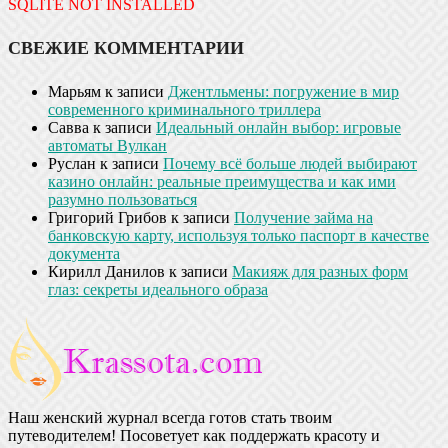
SQLITE NOT INSTALLED
СВЕЖИЕ КОММЕНТАРИИ
Марьям
к записи
Джентльмены: погружение в мир
современного криминального триллера
Савва
к записи
Идеальный онлайн выбор: игровые
автоматы Вулкан
Руслан
к записи
Почему всё больше людей выбирают
казино онлайн: реальные преимущества и как ими
разумно пользоваться
Григорий Грибов
к записи
Получение займа на
банковскую карту, используя только паспорт в качестве
документа
Кирилл Данилов
к записи
Макияж для разных форм
глаз: секреты идеального образа
Наш женский журнал всегда готов стать твоим
путеводителем! Посоветует как поддержать красоту и