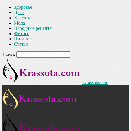
Здоровье
Дети
Красота
Мода
Народные рецепты
Фитнес
Питание
Статьи
Поиск
Krassota.com