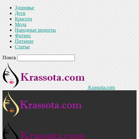
Здоровье
Дети
Красота
Мода
Народные рецепты
Фитнес
Питание
Статьи
Поиск
Krassota.com