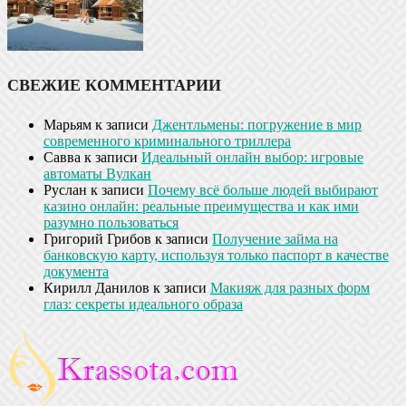
СВЕЖИЕ КОММЕНТАРИИ
Марьям
к записи
Джентльмены: погружение в мир
современного криминального триллера
Савва
к записи
Идеальный онлайн выбор: игровые
автоматы Вулкан
Руслан
к записи
Почему всё больше людей выбирают
казино онлайн: реальные преимущества и как ими
разумно пользоваться
Григорий Грибов
к записи
Получение займа на
банковскую карту, используя только паспорт в качестве
документа
Кирилл Данилов
к записи
Макияж для разных форм
глаз: секреты идеального образа