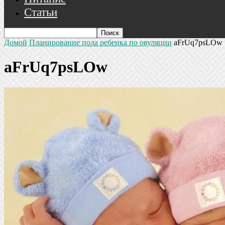
Статьи
Домой
Планирование пола ребенка по овуляции
aFrUq7psLOw
aFrUq7psLOw