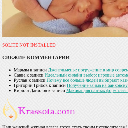
SQLITE NOT INSTALLED
СВЕЖИЕ КОММЕНТАРИИ
Марьям
к записи
Джентльмены: погружение в мир совре
Савва
к записи
Идеальный онлайн выбор: игровые автом
Руслан
к записи
Почему всё больше людей выбирают кази
Григорий Грибов
к записи
Получение займа на банковскую
Кирилл Данилов
к записи
Макияж для разных форм глаз: 
Наш женский журнал всегда готов стать твоим путеводителем! 