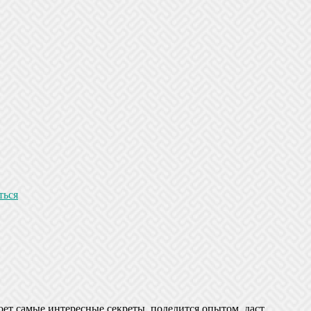
ться
оет самые интересные секреты, поделится опытом, даст