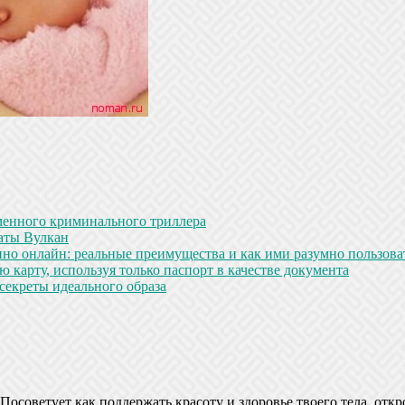
менного криминального триллера
аты Вулкан
но онлайн: реальные преимущества и как ими разумно пользова
 карту, используя только паспорт в качестве документа
секреты идеального образа
Посоветует как поддержать красоту и здоровье твоего тела, откр