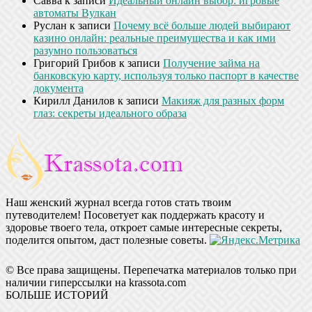
Савва
к записи
Идеальный онлайн выбор: игровые
автоматы Вулкан
Руслан
к записи
Почему всё больше людей выбирают
казино онлайн: реальные преимущества и как ими
разумно пользоваться
Григорий Грибов
к записи
Получение займа на
банковскую карту, используя только паспорт в качестве
документа
Кирилл Данилов
к записи
Макияж для разных форм
глаз: секреты идеального образа
Наш женский журнал всегда готов стать твоим
путеводителем! Посоветует как поддержать красоту и
здоровье твоего тела, откроет самые интересные секреты,
поделится опытом, даст полезные советы.
© Все права защищены. Перепечатка материалов только при
наличии гиперссылки на krassota.com
БОЛЬШЕ ИСТОРИЙ