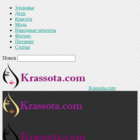
Здоровье
Дети
Красота
Мода
Народные рецепты
Фитнес
Питание
Статьи
Поиск
Krassota.com