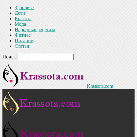
Здоровье
Дети
Красота
Мода
Народные рецепты
Фитнес
Питание
Статьи
Поиск
Krassota.com