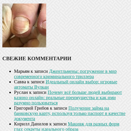
СВЕЖИЕ КОММЕНТАРИИ
Марьям
к записи
Джентльмены: погружение в мир
современного криминального триллера
Савва
к записи
Идеальный онлайн выбор: игровые
автоматы Вулкан
Руслан
к записи
Почему всё больше людей выбирают
казино онлайн: реальные преимущества и как ими
разумно пользоваться
Григорий Грибов
к записи
Получение займа на
банковскую карту, используя только паспорт в качестве
документа
Кирилл Данилов
к записи
Макияж для разных форм
глаз: секреты идеального образа