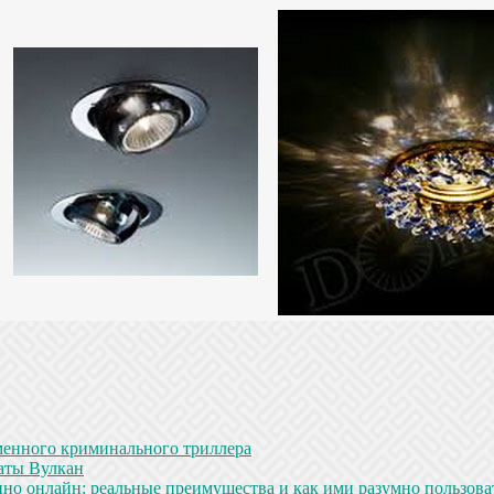
менного криминального триллера
аты Вулкан
но онлайн: реальные преимущества и как ими разумно пользова