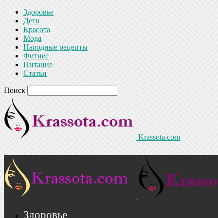
Здоровье
Дети
Красота
Мода
Народные рецепты
Фитнес
Питание
Статьи
Поиск
Krassota.com
Здоровье