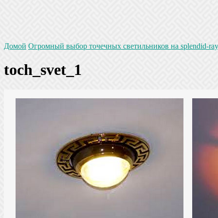
Домой
Огромный выбор точечных светильников на splendid-ray
toch_svet_1