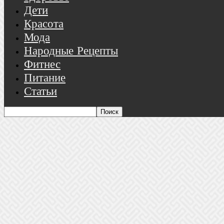
Дети
Красота
Мода
Народные Рецепты
Фитнес
Питание
Статьи