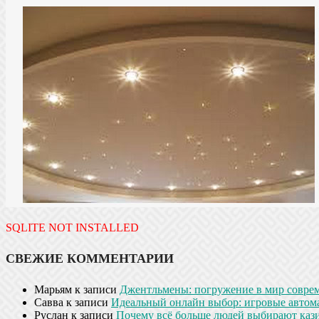
SQLITE NOT INSTALLED
СВЕЖИЕ КОММЕНТАРИИ
Марьям
к записи
Джентльмены: погружение в мир совре
Савва
к записи
Идеальный онлайн выбор: игровые автом
Руслан
к записи
Почему всё больше людей выбирают кази