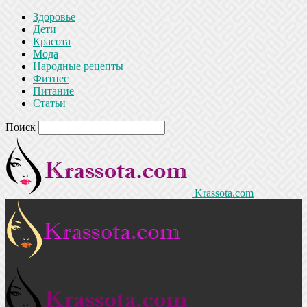
Здоровье
Дети
Красота
Мода
Народные рецепты
Фитнес
Питание
Статьи
Поиск
Krassota.com