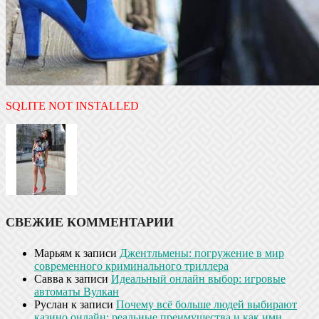
SQLITE NOT INSTALLED
СВЕЖИЕ КОММЕНТАРИИ
Марьям
к записи
Джентльмены: погружение в мир
современного криминального триллера
Савва
к записи
Идеальный онлайн выбор: игровые
автоматы Вулкан
Руслан
к записи
Почему всё больше людей выбирают
казино онлайн: реальные преимущества и как ими