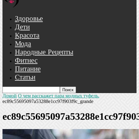
Здоровье
Дети
Красота
Мода
Народные Рецепты
Фитнес
Питание
Статьи
Домой
О чем расскажет пара модных туфель.
ec89c55695097a53288e1cc97f903f9c_grande
ec89c55695097a53288e1cc97f90