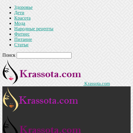
Здоровье
Дети
Красота
Мода
Народные рецепты
Фитнес
Питание
Статьи
Поиск
Krassota.com