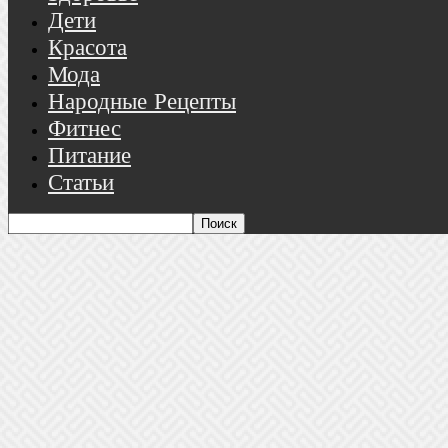
Дети
Красота
Мода
Народные Рецепты
Фитнес
Питание
Статьи