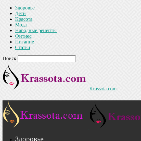
Здоровье
Дети
Красота
Мода
Народные рецепты
Фитнес
Питание
Статьи
Поиск
Krassota.com
Здоровье