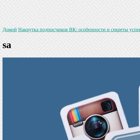
Домой
Накрутка подписчиков ВК: особенности и секреты усп
sa