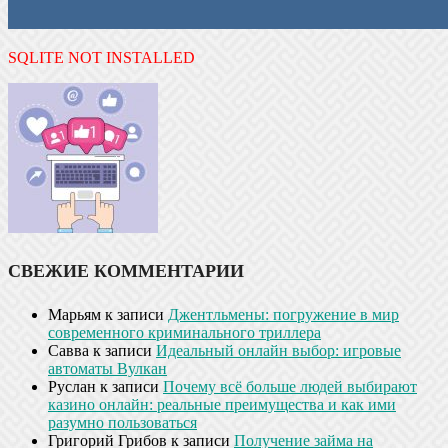
SQLITE NOT INSTALLED
СВЕЖИЕ КОММЕНТАРИИ
Марьям
к записи
Джентльмены: погружение в мир
современного криминального триллера
Савва
к записи
Идеальный онлайн выбор: игровые
автоматы Вулкан
Руслан
к записи
Почему всё больше людей выбирают
казино онлайн: реальные преимущества и как ими
разумно пользоваться
Григорий Грибов
к записи
Получение займа на