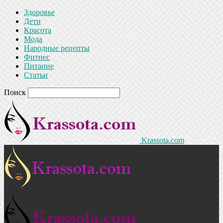
Здоровье
Дети
Красота
Мода
Народные рецепты
Фитнес
Питание
Статьи
Поиск
Krassota.com