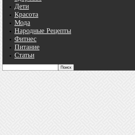
Дети
Красота
Мода
Народные Рецепты
Фитнес
Питание
Статьи