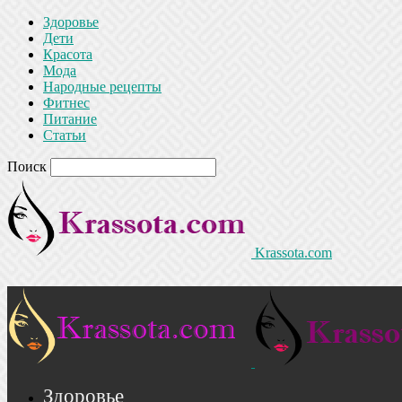
Здоровье
Дети
Красота
Мода
Народные рецепты
Фитнес
Питание
Статьи
Поиск
Krassota.com
Здоровье