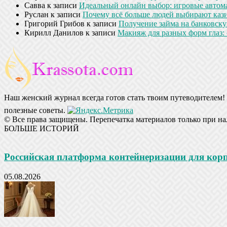
Савва
к записи
Идеальный онлайн выбор: игровые автом
Руслан
к записи
Почему всё больше людей выбирают кази
Григорий Грибов
к записи
Получение займа на банковскую
Кирилл Данилов
к записи
Макияж для разных форм глаз: 
Наш женский журнал всегда готов стать твоим путеводителем! 
полезные советы.
© Все права защищены. Перепечатка материалов только при на
БОЛЬШЕ ИСТОРИЙ
Российская платформа контейнеризации для ко
05.08.2026