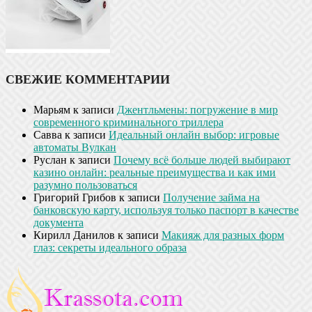
СВЕЖИЕ КОММЕНТАРИИ
Марьям
к записи
Джентльмены: погружение в мир
современного криминального триллера
Савва
к записи
Идеальный онлайн выбор: игровые
автоматы Вулкан
Руслан
к записи
Почему всё больше людей выбирают
казино онлайн: реальные преимущества и как ими
разумно пользоваться
Григорий Грибов
к записи
Получение займа на
банковскую карту, используя только паспорт в качестве
документа
Кирилл Данилов
к записи
Макияж для разных форм
глаз: секреты идеального образа