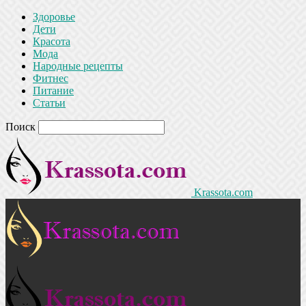
Здоровье
Дети
Красота
Мода
Народные рецепты
Фитнес
Питание
Статьи
Поиск
Krassota.com