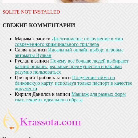
SQLITE NOT INSTALLED
СВЕЖИЕ КОММЕНТАРИИ
Марьям
к записи
Джентльмены: погружение в мир
современного криминального триллера
Савва
к записи
Идеальный онлайн выбор: игровые
автоматы Вулкан
Руслан
к записи
Почему всё больше людей выбирают
казино онлайн: реальные преимущества и как ими
разумно пользоваться
Григорий Грибов
к записи
Получение займа на
банковскую карту, используя только паспорт в качестве
документа
Кирилл Данилов
к записи
Макияж для разных форм
глаз: секреты идеального образа