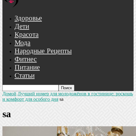
Здоровье
Дети
Красота
Мода
Народные Рецепты
Фитнес
Питание
Статьи
Домой
Лучший номер для молодожёнов в гостинице: роскошь
и комфорт для особого дня
sa
sa