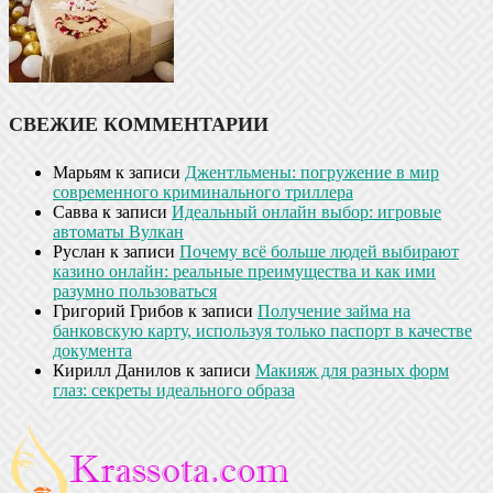
СВЕЖИЕ КОММЕНТАРИИ
Марьям
к записи
Джентльмены: погружение в мир
современного криминального триллера
Савва
к записи
Идеальный онлайн выбор: игровые
автоматы Вулкан
Руслан
к записи
Почему всё больше людей выбирают
казино онлайн: реальные преимущества и как ими
разумно пользоваться
Григорий Грибов
к записи
Получение займа на
банковскую карту, используя только паспорт в качестве
документа
Кирилл Данилов
к записи
Макияж для разных форм
глаз: секреты идеального образа