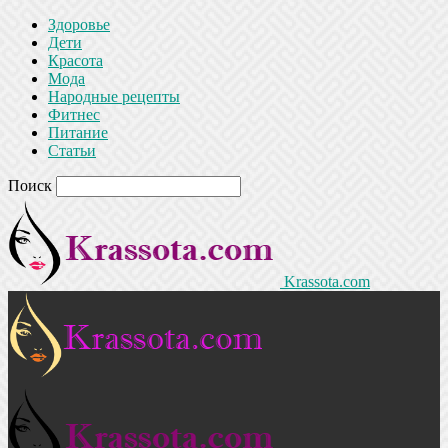
Здоровье
Дети
Красота
Мода
Народные рецепты
Фитнес
Питание
Статьи
Поиск
Krassota.com