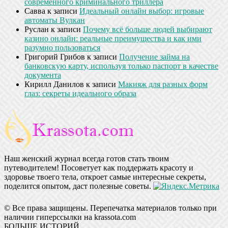
современного криминального триллера
Савва
к записи
Идеальный онлайн выбор: игровые
автоматы Вулкан
Руслан
к записи
Почему всё больше людей выбирают
казино онлайн: реальные преимущества и как ими
разумно пользоваться
Григорий Грибов
к записи
Получение займа на
банковскую карту, используя только паспорт в качестве
документа
Кирилл Данилов
к записи
Макияж для разных форм
глаз: секреты идеального образа
Наш женский журнал всегда готов стать твоим
путеводителем! Посоветует как поддержать красоту и
здоровье твоего тела, откроет самые интересные секреты,
поделится опытом, даст полезные советы.
© Все права защищены. Перепечатка материалов только при
наличии гиперссылки на krassota.com
БОЛЬШЕ ИСТОРИЙ