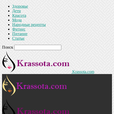
Здоровье
Дети
Красота
Мода
Народные рецепты
Фитнес
Питание
Статьи
Поиск
Krassota.com