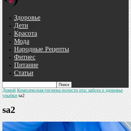
Здоровье
Дети
Красота
Мода
Народные Рецепты
Фитнес
Питание
Статьи
Домой
Комплексная гигиена полости рта: забота о здоровье
улыбки
sa2
sa2