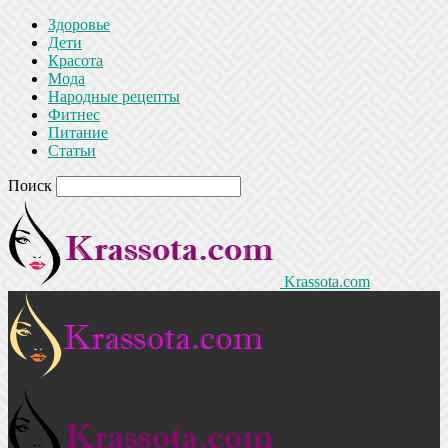
Здоровье
Дети
Красота
Мода
Народные рецепты
Фитнес
Питание
Статьи
Поиск
Krassota.com