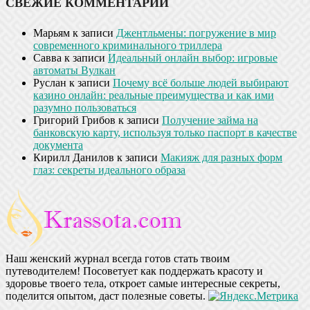
СВЕЖИЕ КОММЕНТАРИИ
Марьям
к записи
Джентльмены: погружение в мир
современного криминального триллера
Савва
к записи
Идеальный онлайн выбор: игровые
автоматы Вулкан
Руслан
к записи
Почему всё больше людей выбирают
казино онлайн: реальные преимущества и как ими
разумно пользоваться
Григорий Грибов
к записи
Получение займа на
банковскую карту, используя только паспорт в качестве
документа
Кирилл Данилов
к записи
Макияж для разных форм
глаз: секреты идеального образа
Наш женский журнал всегда готов стать твоим
путеводителем! Посоветует как поддержать красоту и
здоровье твоего тела, откроет самые интересные секреты,
поделится опытом, даст полезные советы.