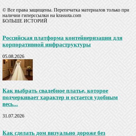
© Все права защищены. Перепечатка материалов только при
наличии гиперссылки на krassota.com
БОЛЬШЕ ИСТОРИЙ
Российская платформа контейнеризации для
корпоративной инфраструктуры
05.08.2026
Как выбрать свадебное платье, которое
подчеркивает характер и остается удобным
весь...
31.07.2026
Как сделать дом визуально дороже без