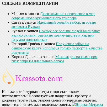
СВЕЖИЕ КОММЕНТАРИИ
Марьям
к записи
Джентльмены: погружение в мир
современного криминального триллера
Савва
к записи
Идеальный онлайн выбор: игровые
автоматы Вулкан
Руслан
к записи
Почему всё больше людей выбирают
казино онлайн: реальные преимущества и как ими
разумно пользоваться
Григорий Грибов
к записи
Получение займа на
банковскую карту, используя только паспорт в качестве
документа
Кирилл Данилов
к записи
Макияж для разных форм
глаз: секреты идеального образа
Наш женский журнал всегда готов стать твоим
путеводителем! Посоветует как поддержать красоту и
здоровье твоего тела, откроет самые интересные секреты,
поделится опытом, даст полезные советы.