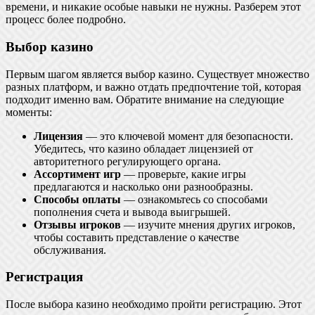
времени, и никакие особые навыки не нужны. Разберем этот
процесс более подробно.
Выбор казино
Первым шагом является выбор казино. Существует множество
разных платформ, и важно отдать предпочтение той, которая
подходит именно вам. Обратите внимание на следующие
моменты:
Лицензия
— это ключевой момент для безопасности.
Убедитесь, что казино обладает лицензией от
авторитетного регулирующего органа.
Ассортимент игр
— проверьте, какие игры
предлагаются и насколько они разнообразны.
Способы оплаты
— ознакомьтесь со способами
пополнения счета и вывода выигрышей.
Отзывы игроков
— изучите мнения других игроков,
чтобы составить представление о качестве
обслуживания.
Регистрация
После выбора казино необходимо пройти регистрацию. Этот