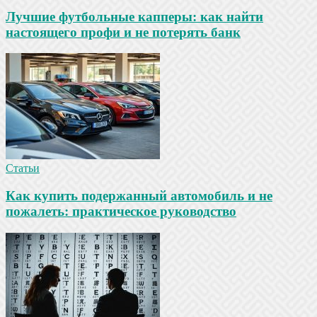
Лучшие футбольные капперы: как найти
настоящего профи и не потерять банк
Статьи
Как купить подержанный автомобиль и не
пожалеть: практическое руководство