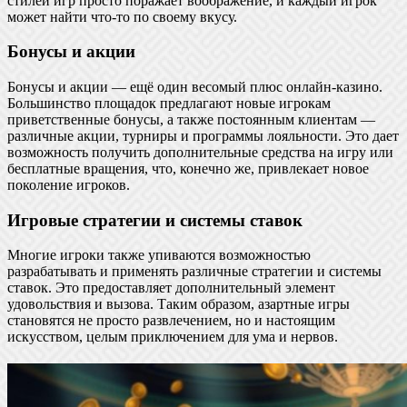
стилей игр просто поражает воображение, и каждый игрок
может найти что-то по своему вкусу.
Бонусы и акции
Бонусы и акции — ещё один весомый плюс онлайн-казино.
Большинство площадок предлагают новые игрокам
приветственные бонусы, а также постоянным клиентам —
различные акции, турниры и программы лояльности. Это дает
возможность получить дополнительные средства на игру или
бесплатные вращения, что, конечно же, привлекает новое
поколение игроков.
Игровые стратегии и системы ставок
Многие игроки также упиваются возможностью
разрабатывать и применять различные стратегии и системы
ставок. Это предоставляет дополнительный элемент
удовольствия и вызова. Таким образом, азартные игры
становятся не просто развлечением, но и настоящим
искусством, целым приключением для ума и нервов.