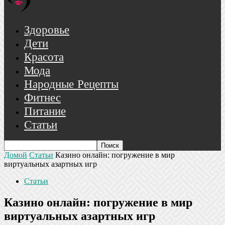
Здоровье
Дети
Красота
Мода
Народные Рецепты
Фитнес
Питание
Статьи
Домой
Статьи
Казино онлайн: погружение в мир
виртуальных азартных игр
Статьи
Казино онлайн: погружение в мир
виртуальных азартных игр