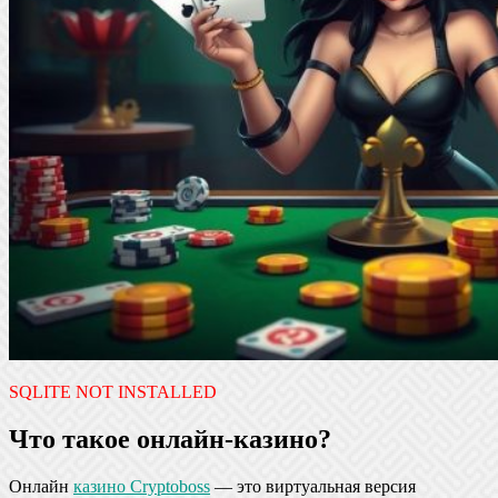
SQLITE NOT INSTALLED
Что такое онлайн-казино?
Онлайн
казино Cryptoboss
— это виртуальная версия