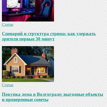
Статьи
Сценарий и структура стрима: как удержать
зрителя первые 30 минут
Статьи
Покупка дома в Волгограде: выгодные объекты
и проверенные советы