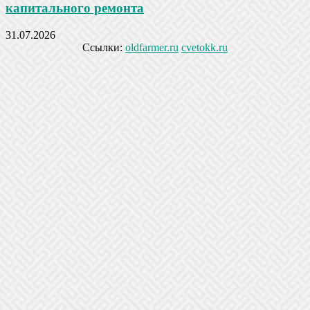
капитального ремонта
31.07.2026
Ссылки:
oldfarmer.ru
cvetokk.ru