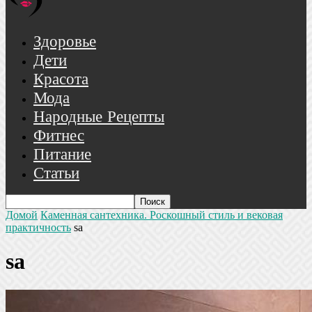
Здоровье
Дети
Красота
Мода
Народные Рецепты
Фитнес
Питание
Статьи
Домой
Каменная сантехника. Роскошный стиль и вековая
практичность
sa
sa