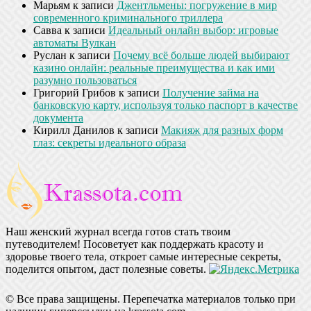
Марьям
к записи
Джентльмены: погружение в мир
современного криминального триллера
Савва
к записи
Идеальный онлайн выбор: игровые
автоматы Вулкан
Руслан
к записи
Почему всё больше людей выбирают
казино онлайн: реальные преимущества и как ими
разумно пользоваться
Григорий Грибов
к записи
Получение займа на
банковскую карту, используя только паспорт в качестве
документа
Кирилл Данилов
к записи
Макияж для разных форм
глаз: секреты идеального образа
Наш женский журнал всегда готов стать твоим
путеводителем! Посоветует как поддержать красоту и
здоровье твоего тела, откроет самые интересные секреты,
поделится опытом, даст полезные советы.
© Все права защищены. Перепечатка материалов только при