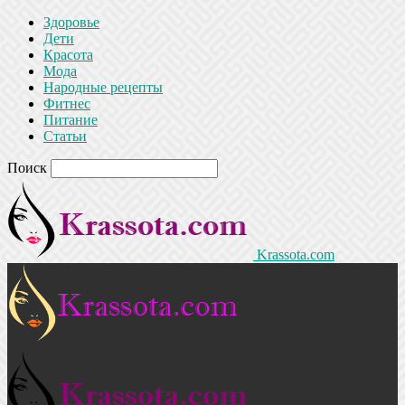
Здоровье
Дети
Красота
Мода
Народные рецепты
Фитнес
Питание
Статьи
Поиск
Krassota.com