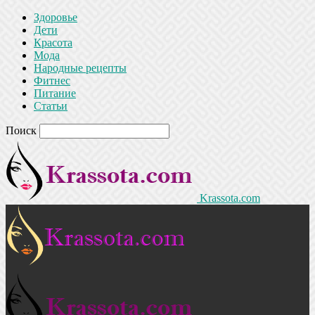
Здоровье
Дети
Красота
Мода
Народные рецепты
Фитнес
Питание
Статьи
Поиск
Krassota.com