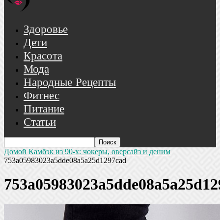
Здоровье
Дети
Красота
Мода
Народные Рецепты
Фитнес
Питание
Статьи
Домой
Камбэк из 90-х: чокеры, оверсайз и деним
753a05983023a5dde08a5a25d1297cad
753a05983023a5dde08a5a25d12