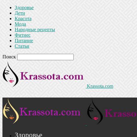
Здоровье
Дети
Красота
Мода
Народные рецепты
Фитнес
Питание
Статьи
Поиск
Krassota.com
Здоровье