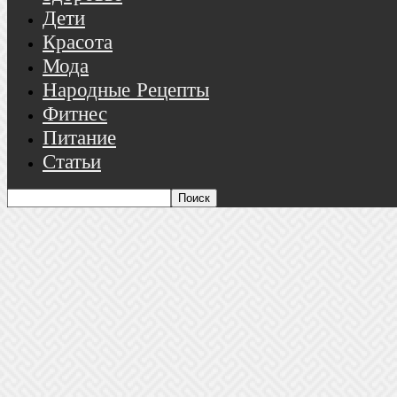
Дети
Красота
Мода
Народные Рецепты
Фитнес
Питание
Статьи