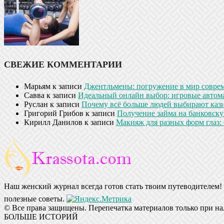
СВЕЖИЕ КОММЕНТАРИИ
Марьям
к записи
Джентльмены: погружение в мир совре
Савва
к записи
Идеальный онлайн выбор: игровые автом
Руслан
к записи
Почему всё больше людей выбирают кази
Григорий Грибов
к записи
Получение займа на банковскую
Кирилл Данилов
к записи
Макияж для разных форм глаз: 
Наш женский журнал всегда готов стать твоим путеводителем! 
полезные советы.
© Все права защищены. Перепечатка материалов только при на
БОЛЬШЕ ИСТОРИЙ