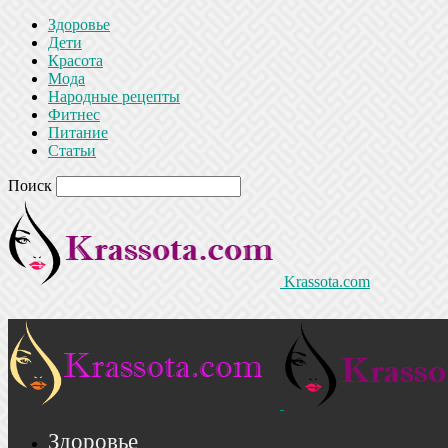
Здоровье
Дети
Красота
Мода
Народные рецепты
Фитнес
Питание
Статьи
Поиск
Krassota.com
Здоровье