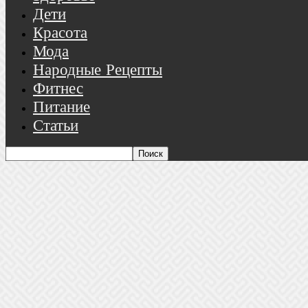
Дети
Красота
Мода
Народные Рецепты
Фитнес
Питание
Статьи