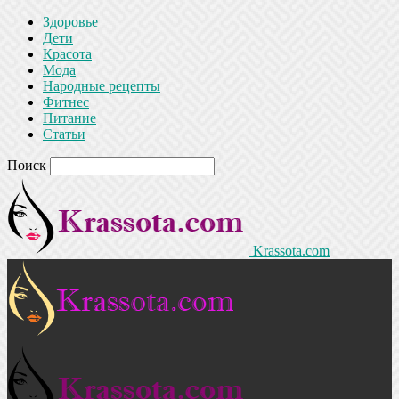
Здоровье
Дети
Красота
Мода
Народные рецепты
Фитнес
Питание
Статьи
Поиск
Krassota.com