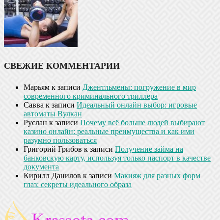
СВЕЖИЕ КОММЕНТАРИИ
Марьям
к записи
Джентльмены: погружение в мир
современного криминального триллера
Савва
к записи
Идеальный онлайн выбор: игровые
автоматы Вулкан
Руслан
к записи
Почему всё больше людей выбирают
казино онлайн: реальные преимущества и как ими
разумно пользоваться
Григорий Грибов
к записи
Получение займа на
банковскую карту, используя только паспорт в качестве
документа
Кирилл Данилов
к записи
Макияж для разных форм
глаз: секреты идеального образа