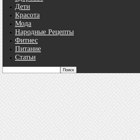
Дети
Красота
Мода
Народные Рецепты
Фитнес
Питание
Статьи