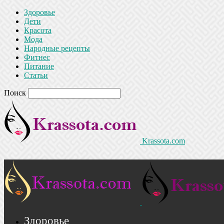
Здоровье
Дети
Красота
Мода
Народные рецепты
Фитнес
Питание
Статьи
Поиск
Krassota.com
Здоровье