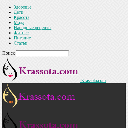
Здоровье
Дети
Красота
Мода
Народные рецепты
Фитнес
Питание
Статьи
Поиск
Krassota.com