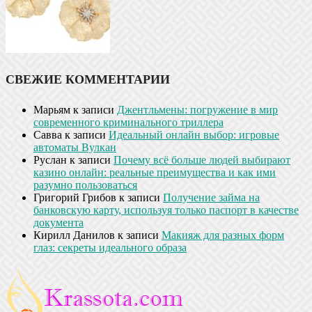
СВЕЖИЕ КОММЕНТАРИИ
Марьям
к записи
Джентльмены: погружение в мир
современного криминального триллера
Савва
к записи
Идеальный онлайн выбор: игровые
автоматы Вулкан
Руслан
к записи
Почему всё больше людей выбирают
казино онлайн: реальные преимущества и как ими
разумно пользоваться
Григорий Грибов
к записи
Получение займа на
банковскую карту, используя только паспорт в качестве
документа
Кирилл Данилов
к записи
Макияж для разных форм
глаз: секреты идеального образа