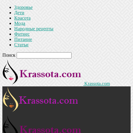
Здоровье
Дети
Красота
Мода
Народные рецепты
Фитнес
Питание
Статьи
Поиск
Krassota.com