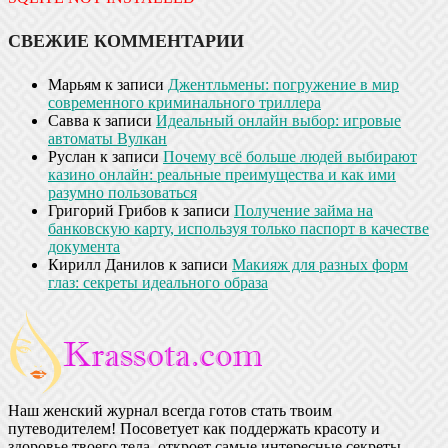
СВЕЖИЕ КОММЕНТАРИИ
Марьям
к записи
Джентльмены: погружение в мир
современного криминального триллера
Савва
к записи
Идеальный онлайн выбор: игровые
автоматы Вулкан
Руслан
к записи
Почему всё больше людей выбирают
казино онлайн: реальные преимущества и как ими
разумно пользоваться
Григорий Грибов
к записи
Получение займа на
банковскую карту, используя только паспорт в качестве
документа
Кирилл Данилов
к записи
Макияж для разных форм
глаз: секреты идеального образа
Наш женский журнал всегда готов стать твоим
путеводителем! Посоветует как поддержать красоту и
здоровье твоего тела, откроет самые интересные секреты,