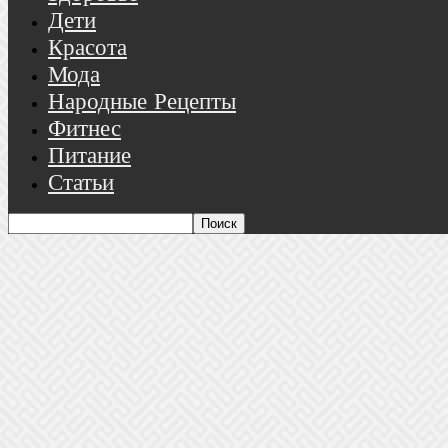
Дети
Красота
Мода
Народные Рецепты
Фитнес
Питание
Статьи