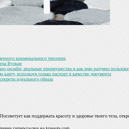
менного криминального триллера
аты Вулкан
но онлайн: реальные преимущества и как ими разумно пользова
 карту, используя только паспорт в качестве документа
секреты идеального образа
Посоветует как поддержать красоту и здоровье твоего тела, откр
личии гиперссылки на krassota.com