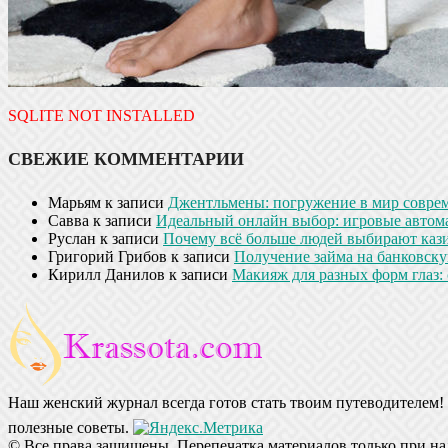
SQLITE NOT INSTALLED
СВЕЖИЕ КОММЕНТАРИИ
Марьям
к записи
Джентльмены: погружение в мир совре
Савва
к записи
Идеальный онлайн выбор: игровые автом
Руслан
к записи
Почему всё больше людей выбирают кази
Григорий Грибов
к записи
Получение займа на банковскую
Кирилл Данилов
к записи
Макияж для разных форм глаз: 
Наш женский журнал всегда готов стать твоим путеводителем! 
полезные советы.
© Все права защищены. Перепечатка материалов только при на