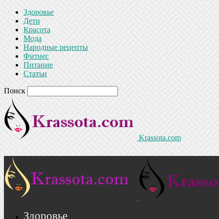
Здоровье
Дети
Красота
Мода
Народные рецепты
Фитнес
Питание
Статьи
Поиск
Krassota.com
Здоровье