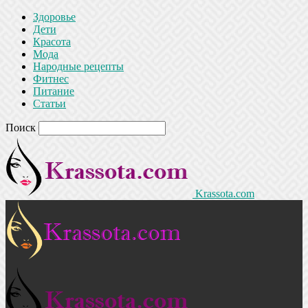
Здоровье
Дети
Красота
Мода
Народные рецепты
Фитнес
Питание
Статьи
Поиск
Krassota.com