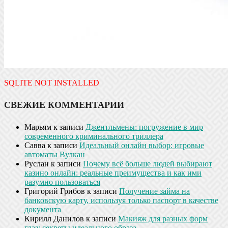
SQLITE NOT INSTALLED
СВЕЖИЕ КОММЕНТАРИИ
Марьям
к записи
Джентльмены: погружение в мир
современного криминального триллера
Савва
к записи
Идеальный онлайн выбор: игровые
автоматы Вулкан
Руслан
к записи
Почему всё больше людей выбирают
казино онлайн: реальные преимущества и как ими
разумно пользоваться
Григорий Грибов
к записи
Получение займа на
банковскую карту, используя только паспорт в качестве
документа
Кирилл Данилов
к записи
Макияж для разных форм
глаз: секреты идеального образа