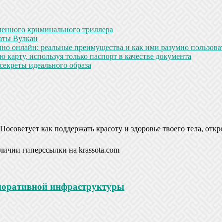
менного криминального триллера
аты Вулкан
но онлайн: реальные преимущества и как ими разумно пользова
 карту, используя только паспорт в качестве документа
секреты идеального образа
Посоветует как поддержать красоту и здоровье твоего тела, откр
личии гиперссылки на krassota.com
рпоративной инфраструктуры