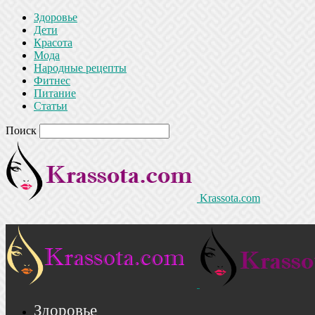
Здоровье
Дети
Красота
Мода
Народные рецепты
Фитнес
Питание
Статьи
Поиск
Krassota.com
Здоровье