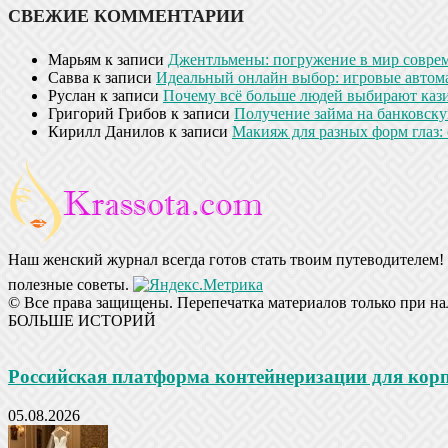
СВЕЖИЕ КОММЕНТАРИИ
Марьям
к записи
Джентльмены: погружение в мир совре
Савва
к записи
Идеальный онлайн выбор: игровые автом
Руслан
к записи
Почему всё больше людей выбирают кази
Григорий Грибов
к записи
Получение займа на банковскую
Кирилл Данилов
к записи
Макияж для разных форм глаз: 
Наш женский журнал всегда готов стать твоим путеводителем! 
полезные советы.
© Все права защищены. Перепечатка материалов только при на
БОЛЬШЕ ИСТОРИЙ
Российская платформа контейнеризации для ко
05.08.2026