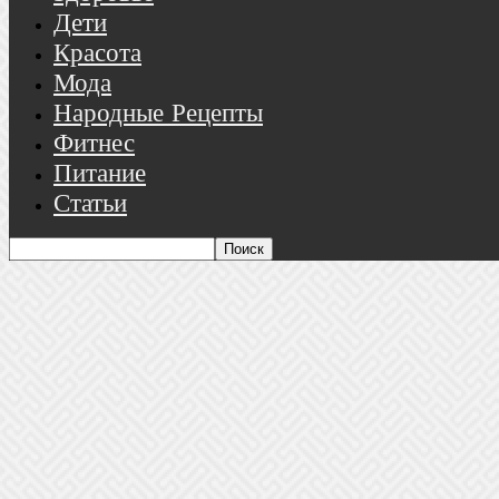
Дети
Красота
Мода
Народные Рецепты
Фитнес
Питание
Статьи