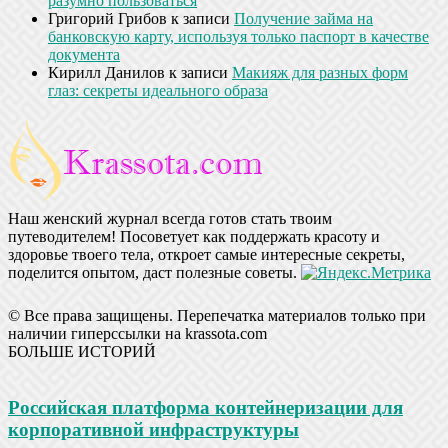
разумно пользоваться
Григорий Грибов
к записи
Получение займа на
банковскую карту, используя только паспорт в качестве
документа
Кирилл Данилов
к записи
Макияж для разных форм
глаз: секреты идеального образа
Наш женский журнал всегда готов стать твоим
путеводителем! Посоветует как поддержать красоту и
здоровье твоего тела, откроет самые интересные секреты,
поделится опытом, даст полезные советы.
© Все права защищены. Перепечатка материалов только при
наличии гиперссылки на krassota.com
БОЛЬШЕ ИСТОРИЙ
Российская платформа контейнеризации для
корпоративной инфраструктуры