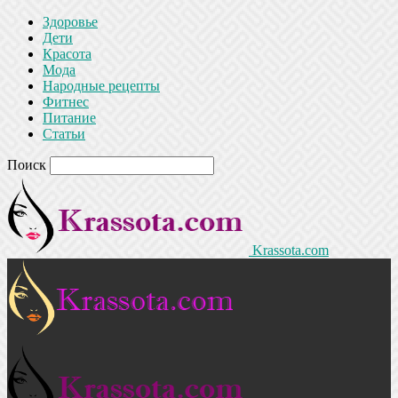
Здоровье
Дети
Красота
Мода
Народные рецепты
Фитнес
Питание
Статьи
Поиск
Krassota.com