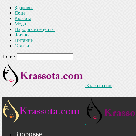
Здоровье
Дети
Красота
Мода
Народные рецепты
Фитнес
Питание
Статьи
Поиск
Krassota.com
Здоровье