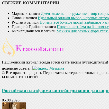
СВЕЖИЕ КОММЕНТАРИИ
Марьям
к записи
Джентльмены: погружение в мир совре
Савва
к записи
Идеальный онлайн выбор: игровые автом
Руслан
к записи
Почему всё больше людей выбирают кази
Григорий Грибов
к записи
Получение займа на банковскую
Кирилл Данилов
к записи
Макияж для разных форм глаз: 
Наш женский журнал всегда готов стать твоим путеводителем! 
полезные советы.
© Все права защищены. Перепечатка материалов только при на
БОЛЬШЕ ИСТОРИЙ
Российская платформа контейнеризации для ко
05.08.2026