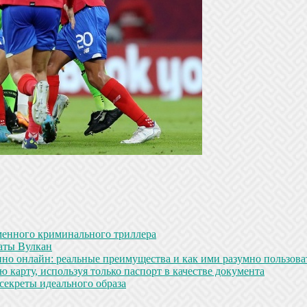
менного криминального триллера
аты Вулкан
но онлайн: реальные преимущества и как ими разумно пользова
 карту, используя только паспорт в качестве документа
секреты идеального образа