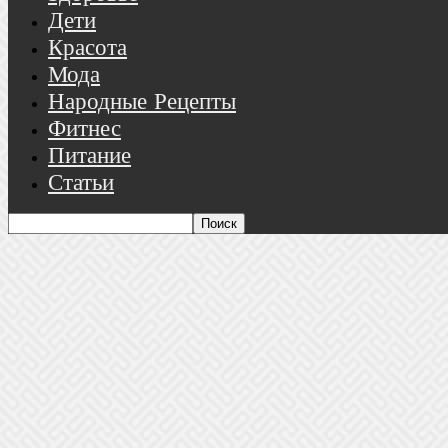
Дети
Красота
Мода
Народные Рецепты
Фитнес
Питание
Статьи