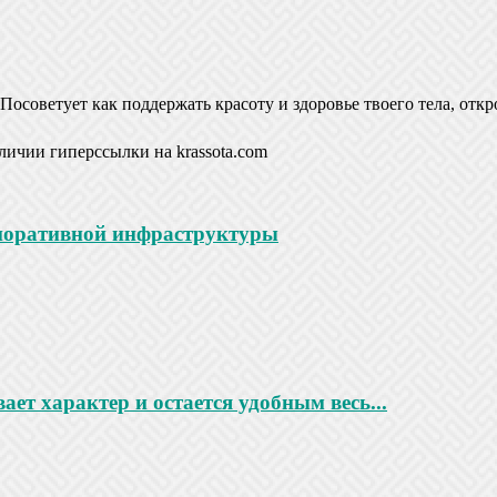
Посоветует как поддержать красоту и здоровье твоего тела, откр
личии гиперссылки на krassota.com
рпоративной инфраструктуры
ает характер и остается удобным весь...