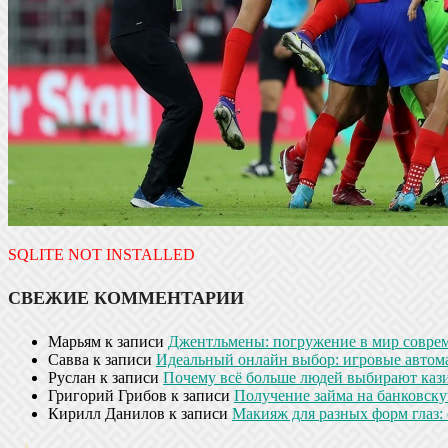
SQLITE NOT INSTALLED
СВЕЖИЕ КОММЕНТАРИИ
Марьям
к записи
Джентльмены: погружение в мир совре
Савва
к записи
Идеальный онлайн выбор: игровые автом
Руслан
к записи
Почему всё больше людей выбирают кази
Григорий Грибов
к записи
Получение займа на банковскую
Кирилл Данилов
к записи
Макияж для разных форм глаз: 