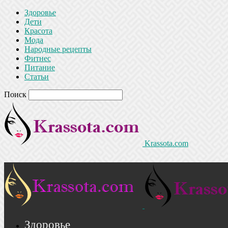
Здоровье
Дети
Красота
Мода
Народные рецепты
Фитнес
Питание
Статьи
Поиск
Krassota.com
Здоровье