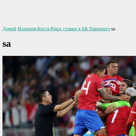
Домой
Испания-Коста-Рика: ставки в БК Париматч
sa
sa