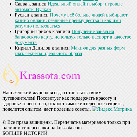
Савва
к записи
Идеальный онлайн выбор: игровые
автоматы Вулкан
Руслан
к записи
Почему всё больше людей выбирают
казино онлайн: реальные преимущества и как ими
разумно пользоваться
Григорий Грибов
к записи
Получение займа на
банковскую карту, используя только паспорт в качестве
документа
Кирилл Данилов
к записи
Макияж для разных форм
глаз: секреты идеального образа
Наш женский журнал всегда готов стать твоим
путеводителем! Посоветует как поддержать красоту и
здоровье твоего тела, откроет самые интересные секреты,
поделится опытом, даст полезные советы.
© Все права защищены. Перепечатка материалов только при
наличии гиперссылки на krassota.com
БОЛЬШЕ ИСТОРИЙ