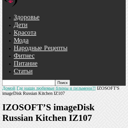
Здоровье
Дети
Красота
Мода
Народные Рецепты
Фитнес
Питание
Статьи
Домой
Где наши любимые блины и пельмени?!
IZOSOFT'S
imageDisk Russian Kitchen IZ107
IZOSOFT’S imageDisk
Russian Kitchen IZ107