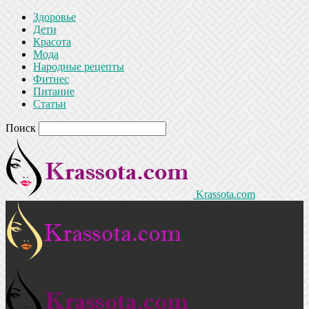
Здоровье
Дети
Красота
Мода
Народные рецепты
Фитнес
Питание
Статьи
Поиск
Krassota.com