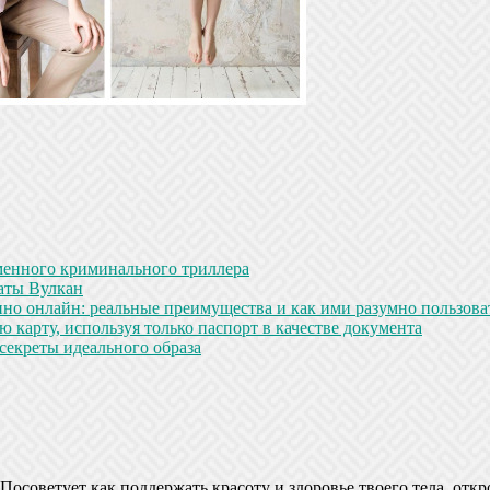
менного криминального триллера
аты Вулкан
но онлайн: реальные преимущества и как ими разумно пользова
 карту, используя только паспорт в качестве документа
секреты идеального образа
Посоветует как поддержать красоту и здоровье твоего тела, откр