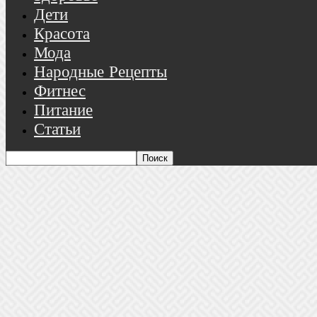
Дети
Красота
Мода
Народные Рецепты
Фитнес
Питание
Статьи