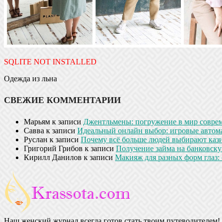
SQLITE NOT INSTALLED
Одежда из льна
СВЕЖИЕ КОММЕНТАРИИ
Марьям
к записи
Джентльмены: погружение в мир совре
Савва
к записи
Идеальный онлайн выбор: игровые автом
Руслан
к записи
Почему всё больше людей выбирают кази
Григорий Грибов
к записи
Получение займа на банковскую
Кирилл Данилов
к записи
Макияж для разных форм глаз: 
Наш женский журнал всегда готов стать твоим путеводителем! 