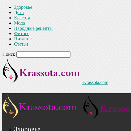
Здоровье
Дети
Красота
Мода
Народные рецепты
Фитнес
Питание
Статьи
Поиск
Krassota.com
Здоровье