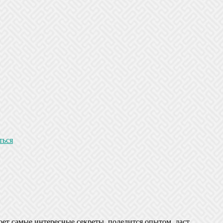
ться
оет самые интересные секреты, поделится опытом, даст