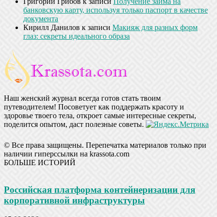
Григорий Грибов
к записи
Получение займа на
банковскую карту, используя только паспорт в качестве
документа
Кирилл Данилов
к записи
Макияж для разных форм
глаз: секреты идеального образа
Наш женский журнал всегда готов стать твоим
путеводителем! Посоветует как поддержать красоту и
здоровье твоего тела, откроет самые интересные секреты,
поделится опытом, даст полезные советы.
© Все права защищены. Перепечатка материалов только при
наличии гиперссылки на krassota.com
БОЛЬШЕ ИСТОРИЙ
Российская платформа контейнеризации для
корпоративной инфраструктуры