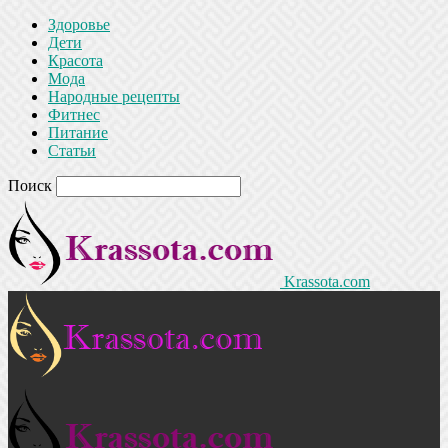
Здоровье
Дети
Красота
Мода
Народные рецепты
Фитнес
Питание
Статьи
Поиск
Krassota.com