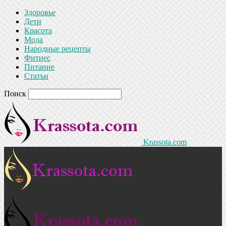
Здоровье
Дети
Красота
Мода
Народные рецепты
Фитнес
Питание
Статьи
Поиск
Krassota.com