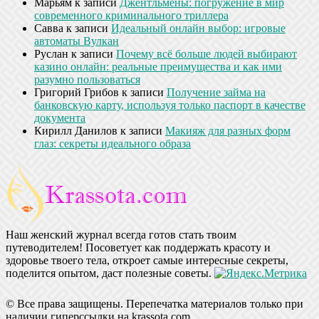
Марьям
к записи
Джентльмены: погружение в мир
современного криминального триллера
Савва
к записи
Идеальный онлайн выбор: игровые
автоматы Вулкан
Руслан
к записи
Почему всё больше людей выбирают
казино онлайн: реальные преимущества и как ими
разумно пользоваться
Григорий Грибов
к записи
Получение займа на
банковскую карту, используя только паспорт в качестве
документа
Кирилл Данилов
к записи
Макияж для разных форм
глаз: секреты идеального образа
Наш женский журнал всегда готов стать твоим
путеводителем! Посоветует как поддержать красоту и
здоровье твоего тела, откроет самые интересные секреты,
поделится опытом, даст полезные советы.
© Все права защищены. Перепечатка материалов только при
наличии гиперссылки на krassota.com