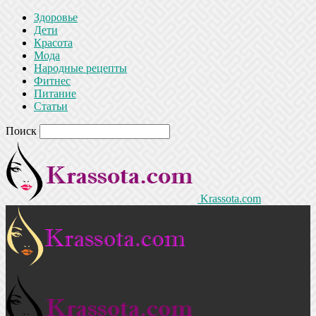
Здоровье
Дети
Красота
Мода
Народные рецепты
Фитнес
Питание
Статьи
Поиск
Krassota.com