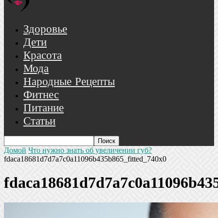
Здоровье
Дети
Красота
Мода
Народные Рецепты
Фитнес
Питание
Статьи
Домой
Что нужно знать об увеличении губ?
fdaca18681d7d7a7c0a11096b435b865_fitted_740x0
fdaca18681d7d7a7c0a11096b435