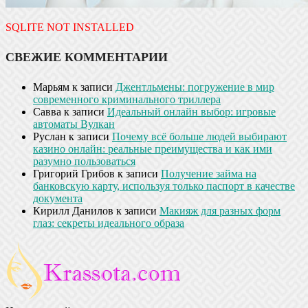
SQLITE NOT INSTALLED
СВЕЖИЕ КОММЕНТАРИИ
Марьям
к записи
Джентльмены: погружение в мир
современного криминального триллера
Савва
к записи
Идеальный онлайн выбор: игровые
автоматы Вулкан
Руслан
к записи
Почему всё больше людей выбирают
казино онлайн: реальные преимущества и как ими
разумно пользоваться
Григорий Грибов
к записи
Получение займа на
банковскую карту, используя только паспорт в качестве
документа
Кирилл Данилов
к записи
Макияж для разных форм
глаз: секреты идеального образа