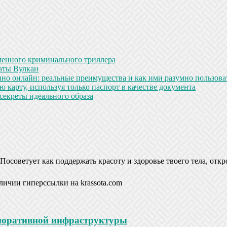
менного криминального триллера
аты Вулкан
но онлайн: реальные преимущества и как ими разумно пользова
 карту, используя только паспорт в качестве документа
секреты идеального образа
Посоветует как поддержать красоту и здоровье твоего тела, откр
личии гиперссылки на krassota.com
рпоративной инфраструктуры