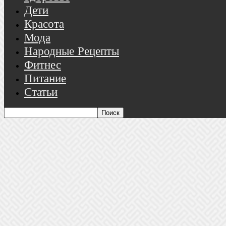
Дети
Красота
Мода
Народные Рецепты
Фитнес
Питание
Статьи