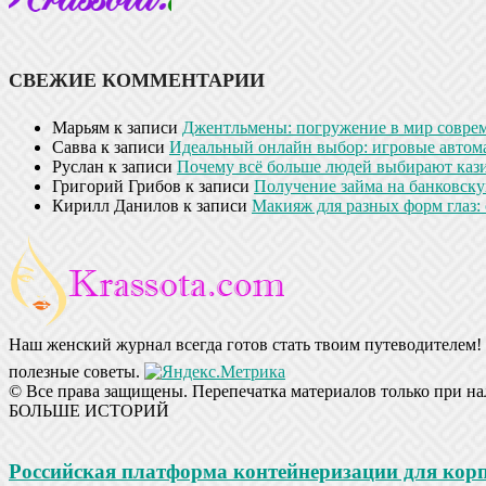
СВЕЖИЕ КОММЕНТАРИИ
Марьям
к записи
Джентльмены: погружение в мир совре
Савва
к записи
Идеальный онлайн выбор: игровые автом
Руслан
к записи
Почему всё больше людей выбирают кази
Григорий Грибов
к записи
Получение займа на банковскую
Кирилл Данилов
к записи
Макияж для разных форм глаз: 
Наш женский журнал всегда готов стать твоим путеводителем! 
полезные советы.
© Все права защищены. Перепечатка материалов только при на
БОЛЬШЕ ИСТОРИЙ
Российская платформа контейнеризации для ко