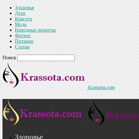
Здоровье
Дети
Красота
Мода
Народные рецепты
Фитнес
Питание
Статьи
Поиск
Krassota.com
Здоровье